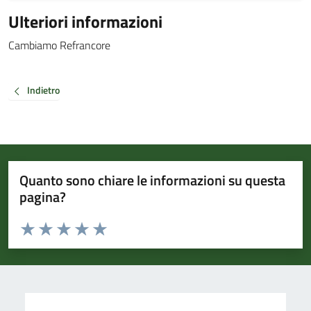
Ulteriori informazioni
Cambiamo Refrancore
Indietro
Quanto sono chiare le informazioni su questa
pagina?
Valuta da 1 a 5 stelle la pagina
Valuta 1 stelle su 5
Valuta 2 stelle su 5
Valuta 3 stelle su 5
Valuta 4 stelle su 5
Valuta 5 stelle su 5