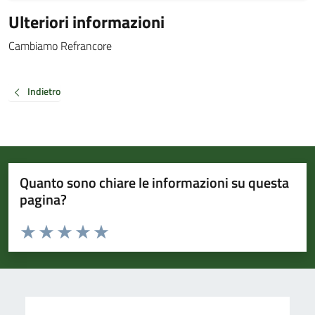
Ulteriori informazioni
Cambiamo Refrancore
Indietro
Quanto sono chiare le informazioni su questa
pagina?
Valuta da 1 a 5 stelle la pagina
Valuta 1 stelle su 5
Valuta 2 stelle su 5
Valuta 3 stelle su 5
Valuta 4 stelle su 5
Valuta 5 stelle su 5