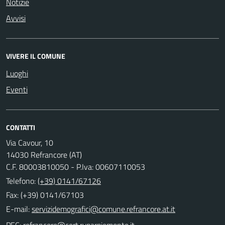
Notizie
Avvisi
VIVERE IL COMUNE
Luoghi
Eventi
CONTATTI
Via Cavour, 10
14030 Refrancore (AT)
C.F. 80003810050 - P.Iva: 00607110053
Telefono:
(+39) 0141/67126
Fax: (+39) 0141/67103
E-mail:
PEC: