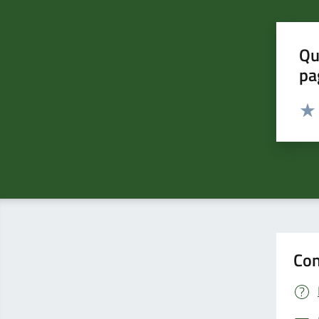
Qu
pa
Valut
Valu
Con