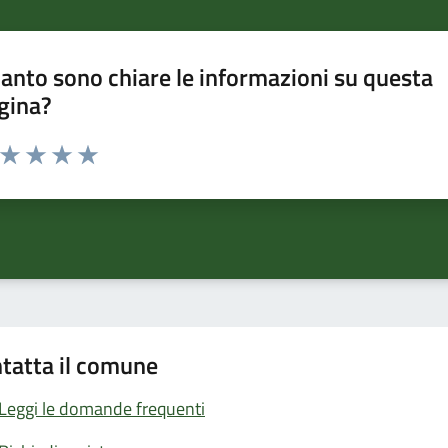
anto sono chiare le informazioni su questa
gina?
a da 1 a 5 stelle la pagina
ta 1 stelle su 5
Valuta 2 stelle su 5
Valuta 3 stelle su 5
Valuta 4 stelle su 5
Valuta 5 stelle su 5
tatta il comune
Leggi le domande frequenti