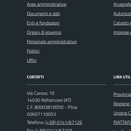
Aree amministrative
Anagrafe 
Documenti e dati
Autorizza
Enti e fondazioni
Catasto e
Organi di governo
Imprese 
Personale amministrativo
Politici
Uffici
CONTATTI
LINK UTIL
Via Cavour, 10
Provincia
14030 Refrancore (AT)
Regione
C.F. 80003810050 - P.Iva:
Unione Co
00607110053
Telefono:
(+39) 0141/67126
PIATTA
Fax: (+39) 0141/67103