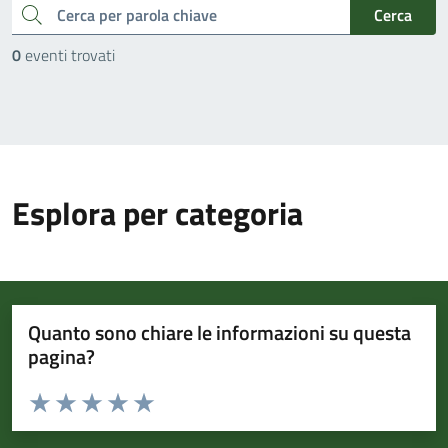
cerca
Cerca
0
eventi trovati
Esplora per categoria
Quanto sono chiare le informazioni su questa
pagina?
Valuta da 1 a 5 stelle la pagina
Valuta 1 stelle su 5
Valuta 2 stelle su 5
Valuta 3 stelle su 5
Valuta 4 stelle su 5
Valuta 5 stelle su 5