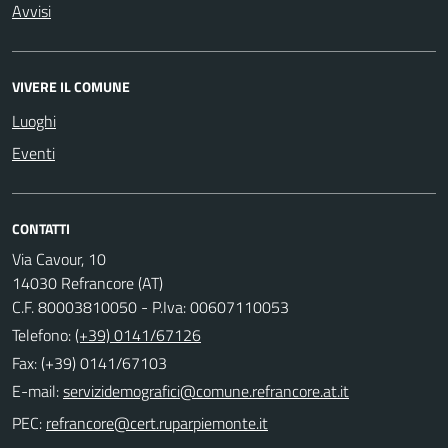
Avvisi
VIVERE IL COMUNE
Luoghi
Eventi
CONTATTI
Via Cavour, 10
14030 Refrancore (AT)
C.F. 80003810050 - P.Iva: 00607110053
Telefono:
(+39) 0141/67126
Fax: (+39) 0141/67103
E-mail:
PEC: