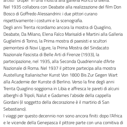
artisti "oropei" in una mostra alla galleria Ronco di Biella.
Nel 1935 collabora con Deabate alla realizzazione del film Don
Bosco di Goffredo Alessandrini: i due pittori curano
rispettivamente i costumi e la scenografia.
Degli anni Trenta ricordiamo ancora la mostra di Quaglino,
Deabate, Da Milano, Elena Falco Marisaldi e Martini alla Galleria
Guglielmi di Torino, la Prima mostra di paesisti e scultori
piemontesi di Novi Ligure, la Prima Mostra del Sindacato
Nazionale Fascista di Belle Arti di Firenze (1933), la
partecipazione, nel 1935, alla Seconda Quadriennale d'Arte
Nazionale di Roma. Nel 1937 il pittore partecipa alla mostra
Austellung Italianischer Kunst Von 1800 Bis Zur Gegen Wart
alla Academie der Kunste di Berlino. Verso la fine degli anni
Trenta Quaglino soggiorna in Libia e affresca le pareti di alcuni
alberghi di Tripoli, Nalut e Gadames l'abside della cappella
Giordani (il soggetto della decorazione è il martirio di San
Sebastiano).
I viaggi per questo decennio non sono ancora finiti: dopo l'Africa
e le vicende della Genepasca il pittore parte con una comitiva di