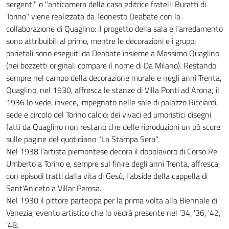
sergenti" o "anticamera della casa editrice fratelli Buratti di
Torino" viene realizzata da Teonesto Deabate con la
collaborazione di Quaglino: il progetto della sala e l'arredamento
sono attribuibili al primo, mentre le decorazioni e i gruppi
parietali sono eseguiti da Deabate insieme a Massimo Quaglino
(nei bozzetti originali compare il nome di Da Milano). Restando
sempre nel campo della decorazione murale e negli anni Trenta,
Quaglino, nel 1930, affresca le stanze di Villa Ponti ad Arona; il
1936 lo vede, invece, impegnato nelle sale di palazzo Ricciardi,
sede e circolo del Torino calcio: dei vivaci ed umoristici disegni
fatti da Quaglino non restano che delle riproduzioni un pò scure
sulle pagine del quotidiano "La Stampa Sera".
Nel 1938 l'artista piemontese decora il dopolavoro di Corso Re
Umberto a Torino e, sempre sul finire degli anni Trenta, affresca,
con episodi tratti dalla vita di Gesù, l'abside della cappella di
Sant'Aniceto a Villar Perosa.
Nel 1930 il pittore partecipa per la prima volta alla Biennale di
Venezia, evento artistico che lo vedrà presente nel '34, '36, '42,
'48.