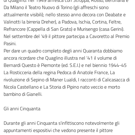
di Quaglino: nel 1949 affresca con Stroppa, Rosso, Bertinaria e
Da Milano il Teatro Nuovo di Torino (gli affreschi sono
attualmente visibili); nello stesso anno decora con Deabate e
Valinotti la birreria Dreher), a Padova, Ischia, Cortina, Feltre,
Refrancore (Cappella di San Grato) e Murisengo (casa Gerini).
Nel settembre del '49 il pittore partecipa a Cavoretto al Premio
Pasini.
Per dare un quadro completo degli anni Quaranta dobbiamo
ancora ricordare che Quaglino illustra nel '41 il volume di
Bernardi Questo è Piemonte (ed. S.E.I.) e nel biennio 1944-45
La Rosticceria della regina Pedoca di Anatole France, La
rivoluzione di Sepino di Maner Lualdi, I racconti di Calicasacca di
Nicola Castellano e La Storia di Pipino nato veccio e morto
bambino di Gianelli.
Gli anni Cinquanta
Durante gli anni Cinquanta s'infittiscono notevolmente gli
appuntamenti espositivi che vedono presente il pittore