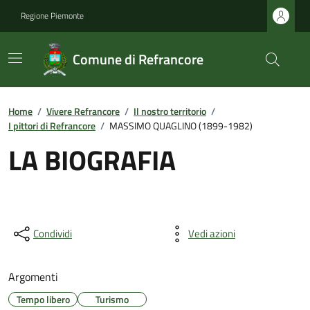
Regione Piemonte
Comune di Refrancore
Home
/
Vivere Refrancore
/
Il nostro territorio
/
I pittori di Refrancore
/
MASSIMO QUAGLINO (1899-1982)
LA BIOGRAFIA
Condividi
Vedi azioni
Argomenti
Tempo libero
Turismo