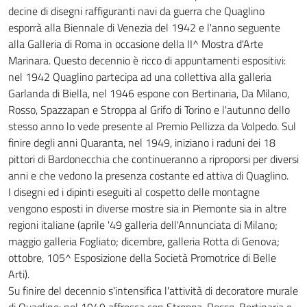
decine di disegni raffiguranti navi da guerra che Quaglino
esporrà alla Biennale di Venezia del 1942 e l'anno seguente
alla Galleria di Roma in occasione della II^ Mostra d'Arte
Marinara. Questo decennio è ricco di appuntamenti espositivi:
nel 1942 Quaglino partecipa ad una collettiva alla galleria
Garlanda di Biella, nel 1946 espone con Bertinaria, Da Milano,
Rosso, Spazzapan e Stroppa al Grifo di Torino e l'autunno dello
stesso anno lo vede presente al Premio Pellizza da Volpedo. Sul
finire degli anni Quaranta, nel 1949, iniziano i raduni dei 18
pittori di Bardonecchia che continueranno a riproporsi per diversi
anni e che vedono la presenza costante ed attiva di Quaglino.
I disegni ed i dipinti eseguiti al cospetto delle montagne
vengono esposti in diverse mostre sia in Piemonte sia in altre
regioni italiane (aprile '49 galleria dell'Annunciata di Milano;
maggio galleria Fogliato; dicembre, galleria Rotta di Genova;
ottobre, 105^ Esposizione della Società Promotrice di Belle
Arti).
Su finire del decennio s'intensifica l'attività di decoratore murale