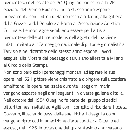
piemontese: nell'estate del '51 Quaglino partecipa alla VI^
edizione del Premio Burano e nello stesso anno espone
nuovamente con i pittori di Bardonecchia a Torino, alla galleria
della Gazzetta del Popolo e a Roma all'Associazione Artistica
Culturale. Le montagne sembrano essere per l'artista
piemontese delle ottime modelle: nell'agosto del '52 viene
infatti invitato al "Campeggio nazionale di pittori e giornalisti" a
Tarvisio e nel dicembre dello stesso anno espone i lavori
eseguiti alla Mostra del paesaggio tarvisiano allestita a Milano
al Circolo della Stampa.
Non sono però solo i personaggi montani ad ispirare le sue
opere: nel '52 il pittore viene chiamato a dipingere sulla costiera
amalfitana; le opere realizzate durante i soggiorni marini
vengono esposte negli anni seguenti in diverse gallerie d'Italia.
Nell'ottobre del 1954 Quaglino fa parte del gruppo di sedici
pittori torinesi invitati ad Agliè con il compito di ricordare il poeta
Gozzano, illustrando passi delle sue liriche. I disegni a colori
vengono riprodotti in un'edizione d'arte curata da Caballo ed
esposti, nel 1926, in occasione del quarantesimo anniversario