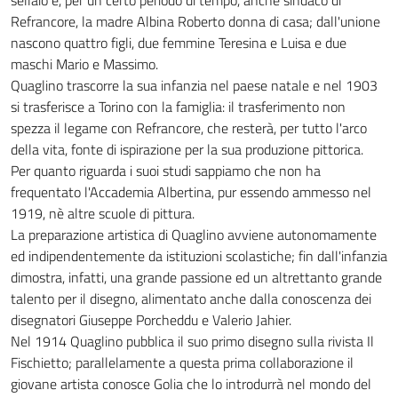
sellaio e, per un certo periodo di tempo, anche sindaco di
Refrancore, la madre Albina Roberto donna di casa; dall'unione
nascono quattro figli, due femmine Teresina e Luisa e due
maschi Mario e Massimo.
Quaglino trascorre la sua infanzia nel paese natale e nel 1903
si trasferisce a Torino con la famiglia: il trasferimento non
spezza il legame con Refrancore, che resterà, per tutto l'arco
della vita, fonte di ispirazione per la sua produzione pittorica.
Per quanto riguarda i suoi studi sappiamo che non ha
frequentato l'Accademia Albertina, pur essendo ammesso nel
1919, nè altre scuole di pittura.
La preparazione artistica di Quaglino avviene autonomamente
ed indipendentemente da istituzioni scolastiche; fin dall'infanzia
dimostra, infatti, una grande passione ed un altrettanto grande
talento per il disegno, alimentato anche dalla conoscenza dei
disegnatori Giuseppe Porcheddu e Valerio Jahier.
Nel 1914 Quaglino pubblica il suo primo disegno sulla rivista Il
Fischietto; parallelamente a questa prima collaborazione il
giovane artista conosce Golia che lo introdurrà nel mondo del