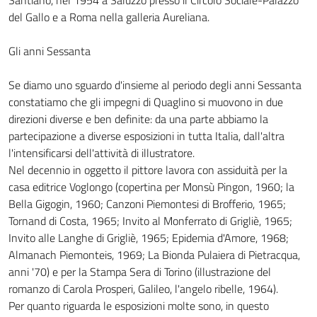
Santiano, nel 1954 a Saluzzo presso il Circolo Sociale-Palazzo
del Gallo e a Roma nella galleria Aureliana.
Gli anni Sessanta
Se diamo uno sguardo d'insieme al periodo degli anni Sessanta
constatiamo che gli impegni di Quaglino si muovono in due
direzioni diverse e ben definite: da una parte abbiamo la
partecipazione a diverse esposizioni in tutta Italia, dall'altra
l'intensificarsi dell'attività di illustratore.
Nel decennio in oggetto il pittore lavora con assiduità per la
casa editrice Voglongo (copertina per Monsù Pingon, 1960; la
Bella Gigogin, 1960; Canzoni Piemontesi di Brofferio, 1965;
Tornand di Costa, 1965; Invito al Monferrato di Grigliè, 1965;
Invito alle Langhe di Grigliè, 1965; Epidemia d'Amore, 1968;
Almanach Piemonteis, 1969; La Bionda Pulaiera di Pietracqua,
anni '70) e per la Stampa Sera di Torino (illustrazione del
romanzo di Carola Prosperi, Galileo, l'angelo ribelle, 1964).
Per quanto riguarda le esposizioni molte sono, in questo