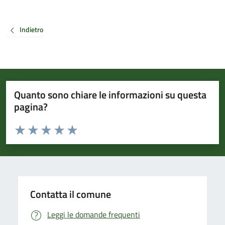
Indietro
Quanto sono chiare le informazioni su questa
pagina?
Valuta da 1 a 5 stelle la pagina
Valuta 1 stelle su 5
Valuta 2 stelle su 5
Valuta 3 stelle su 5
Valuta 4 stelle su 5
Valuta 5 stelle su 5
Contatta il comune
Leggi le domande frequenti