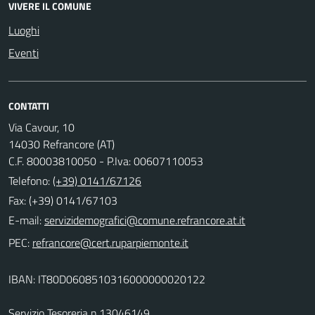
VIVERE IL COMUNE
Luoghi
Eventi
CONTATTI
Via Cavour, 10
14030 Refrancore (AT)
C.F. 80003810050 - P.Iva: 00607110053
Telefono:
(+39) 0141/67126
Fax: (+39) 0141/67103
E-mail:
PEC:
IBAN: IT80D0608510316000000020122
Servizio Tesoreria n.13046149