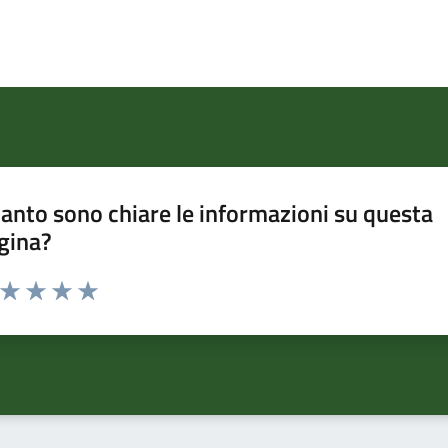
anto sono chiare le informazioni su questa
gina?
a da 1 a 5 stelle la pagina
ta 1 stelle su 5
Valuta 2 stelle su 5
Valuta 3 stelle su 5
Valuta 4 stelle su 5
Valuta 5 stelle su 5