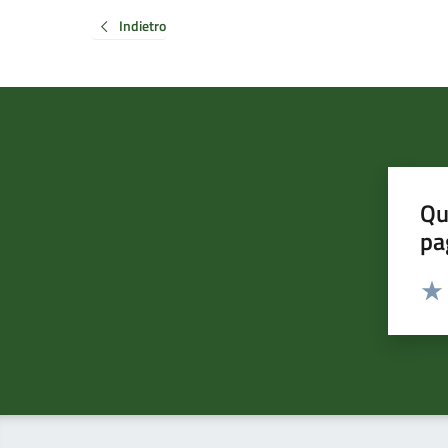
Indietro
Qu
pa
Valut
Valu