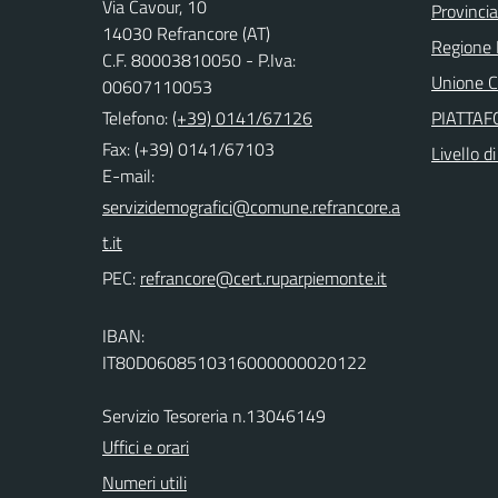
Via Cavour, 10
Provincia
14030 Refrancore (AT)
Regione
C.F. 80003810050 - P.Iva:
Unione Co
00607110053
Telefono:
(+39) 0141/67126
PIATTA
Fax: (+39) 0141/67103
Livello d
E-mail:
PEC:
IBAN:
IT80D0608510316000000020122
Servizio Tesoreria n.13046149
Uffici e orari
Numeri utili