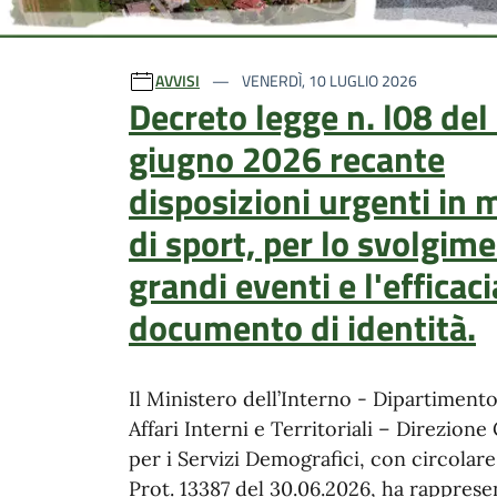
Ultime notizie
AVVISI
VENERDÌ, 10 LUGLIO 2026
Decreto legge n. l08 del
giugno 2026 recante
disposizioni urgenti in 
di sport, per lo svolgime
grandi eventi e l'efficaci
documento di identità.
Il Ministero dell’Interno - Dipartimento
Affari Interni e Territoriali – Direzione
per i Servizi Demografici, con circolar
Prot. 13387 del 30.06.2026, ha rappres