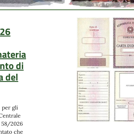
 26
materia
nto di
a del
 per gli
 Centrale
e 58/2026
entato che