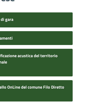
 di gara
amenti
ficazione acustica del territorio
nale
ello OnLine del comune Filo Diretto