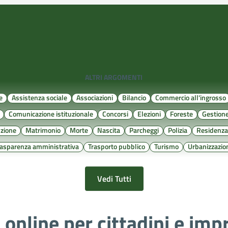
ALTRI ARGOMENTI
e
Assistenza sociale
Associazioni
Bilancio
Commercio all'ingrosso
Comunicazione istituzionale
Concorsi
Elezioni
Foreste
Gestione 
uzione
Matrimonio
Morte
Nascita
Parcheggi
Polizia
Residenz
rasparenza amministrativa
Trasporto pubblico
Turismo
Urbanizzazio
Vedi Tutti
i online per cittadini e imp