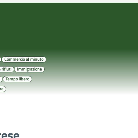
Commercio al minuto
rifiuti
Immigrazione
a
Tempo libero
ne
rese